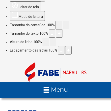
Leitor de tela
Modo de leitura
Tamanho do conteúdo
100
%
Tamanho do texto
100
%
Altura da linha
100
%
Espaçamento das letras
100
%
Menu