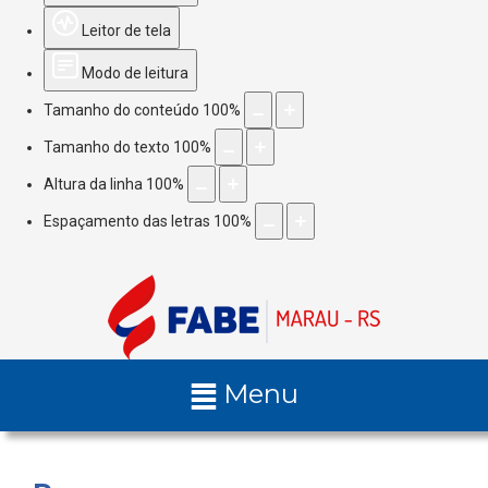
Leitor de tela
Modo de leitura
Tamanho do conteúdo
100
%
Tamanho do texto
100
%
Altura da linha
100
%
Espaçamento das letras
100
%
Menu