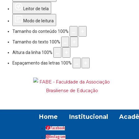
Leitor de tela
Modo de leitura
Tamanho do conteúdo
100
%
Tamanho do texto
100
%
Altura da linha
100
%
Espaçamento das letras
100
%
Home
Institucional
Acadê
Facebook
Instagram