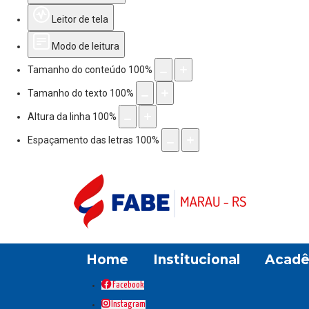
Leitor de tela
Modo de leitura
Tamanho do conteúdo
100
%
Tamanho do texto
100
%
Altura da linha
100
%
Espaçamento das letras
100
%
Home
Institucional
Acadê
Facebook
Instagram