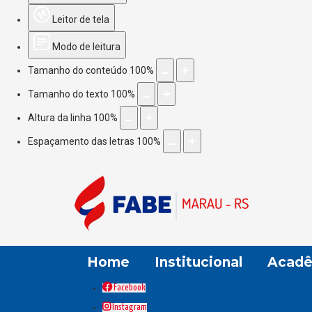
Leitor de tela
Modo de leitura
Tamanho do conteúdo
100
%
Tamanho do texto
100
%
Altura da linha
100
%
Espaçamento das letras
100
%
Home
Institucional
Acadê
Facebook
Instagram