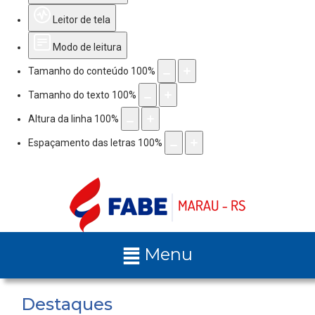
Leitor de tela
Modo de leitura
Tamanho do conteúdo
100
%
Tamanho do texto
100
%
Altura da linha
100
%
Espaçamento das letras
100
%
Menu
Destaques