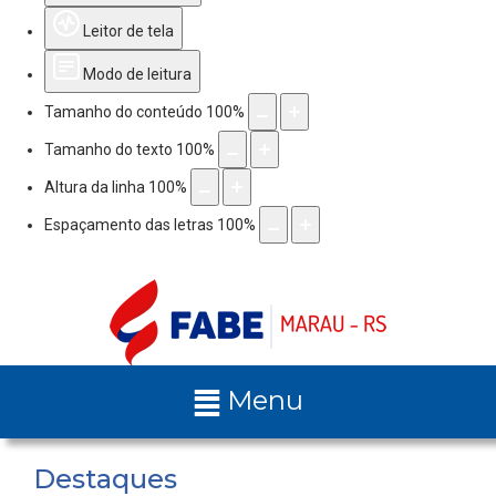
Leitor de tela
Modo de leitura
Tamanho do conteúdo
100
%
Tamanho do texto
100
%
Altura da linha
100
%
Espaçamento das letras
100
%
Menu
Destaques