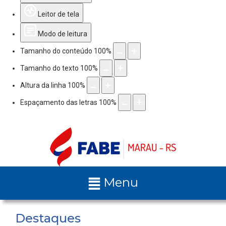
Leitor de tela
Modo de leitura
Tamanho do conteúdo
100
%
Tamanho do texto
100
%
Altura da linha
100
%
Espaçamento das letras
100
%
Menu
Destaques