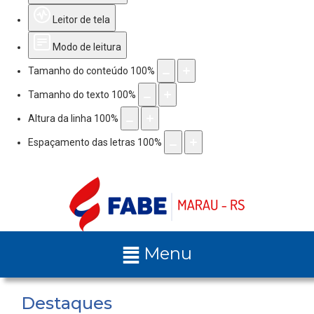
Leitor de tela
Modo de leitura
Tamanho do conteúdo
100
%
Tamanho do texto
100
%
Altura da linha
100
%
Espaçamento das letras
100
%
Menu
Destaques