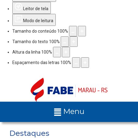
Leitor de tela
Modo de leitura
Tamanho do conteúdo
100
%
Tamanho do texto
100
%
Altura da linha
100
%
Espaçamento das letras
100
%
Menu
Destaques