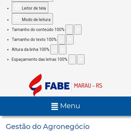
Leitor de tela
Modo de leitura
Tamanho do conteúdo
100
%
Tamanho do texto
100
%
Altura da linha
100
%
Espaçamento das letras
100
%
Menu
Gestão do Agronegócio