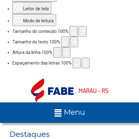
Leitor de tela
Modo de leitura
Tamanho do conteúdo
100
%
Tamanho do texto
100
%
Altura da linha
100
%
Espaçamento das letras
100
%
Menu
Destaques