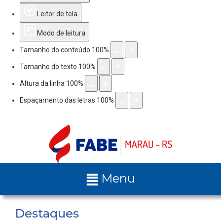
Leitor de tela
Modo de leitura
Tamanho do conteúdo
100
%
Tamanho do texto
100
%
Altura da linha
100
%
Espaçamento das letras
100
%
Menu
Destaques